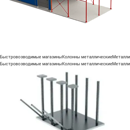
Быстровозводимые магазины
Колонны металлические
Металли
Быстровозводимые магазины
Колонны металлические
Металли