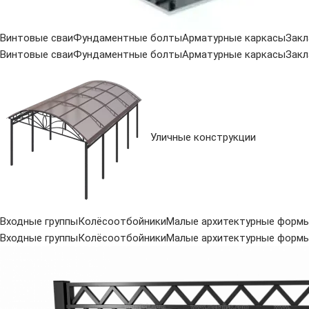
Винтовые сваи
Фундаментные болты
Арматурные каркасы
Закл
Винтовые сваи
Фундаментные болты
Арматурные каркасы
Закл
Уличные конструкции
Входные группы
Колёсоотбойники
Малые архитектурные форм
Входные группы
Колёсоотбойники
Малые архитектурные форм