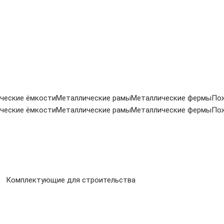
ческие ёмкости
Металлические рамы
Металлические фермы
По
ческие ёмкости
Металлические рамы
Металлические фермы
По
Комплектующие для строительства